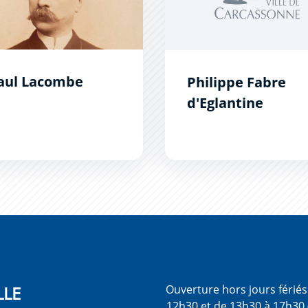
aul Lacombe
Philippe Fabre
d'Eglantine
LLE
Ouverture hors jours férié
12h30 et de 13h30 à 17h30 