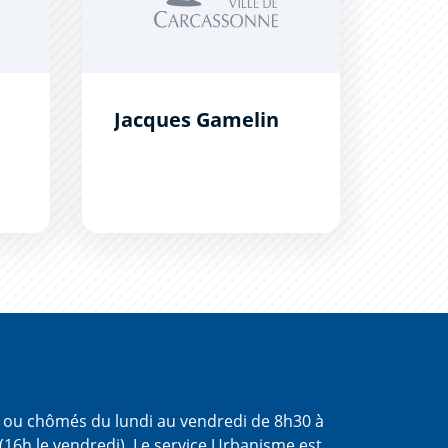
Jacques Gamelin
s ou chômés du lundi au vendredi de 8h30 à
(16h le vendredi). Le service Urbanisme est