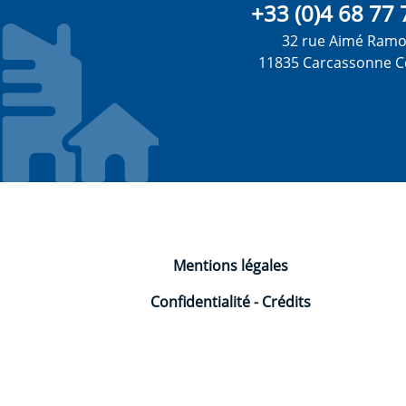
+33 (0)4 68 77 
32 rue Aimé Ram
11835 Carcassonne C
Mentions légales
Confidentialité
-
Crédits