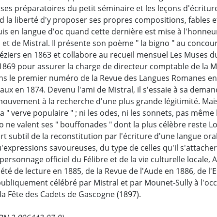
lasses préparatoires du petit séminaire et les leçons d'écrit
nd la liberté d'y proposer ses propres compositions, fables e
uis en langue d'oc quand cette dernière est mise à l'honneur
 et de Mistral. Il présente son poème " la bigno " au concour
ziers en 1863 et collabore au recueil mensuel Les Muses du 
1869 pour assurer la charge de directeur comptable de la M
dans le premier numéro de la Revue des Langues Romanes en 
çaux en 1874. Devenu l'ami de Mistral, il s'essaie à sa dema
mouvement à la recherche d'une plus grande légitimité. Mais
a " verve populaire " ; ni les odes, ni les sonnets, pas même 
 ne valent ses " bouffonades " dont la plus célèbre reste Lou
rt subtil de la reconstitution par l'écriture d'une langue or
'expressions savoureuses, du type de celles qu'il s'attachera
rsonnage officiel du Félibre et de la vie culturelle locale, 
iété de lecture en 1885, de la Revue de l'Aude en 1886, de l
publiquement célébré par Mistral et par Mounet-Sully à l'oc
e la Fête des Cadets de Gascogne (1897).