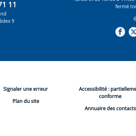
71 11
fermé to
ond
@
édex 9
Not
Signaler une erreur
Accessibilité : partiellem
conforme
Plan du site
Annuaire des contacts