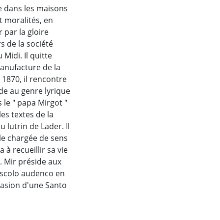
ure dans les maisons
t moralités, en
 par la gloire
s de la société
Midi. Il quitte
anufacture de la
1870, il rencontre
nde au genre lyrique
 le " papa Mirgot "
les textes de la
 lutrin de Lader. Il
ale chargée de sens
 à recueillir sa vie
A. Mir préside aux
'Escolo audenco en
casion d'une Santo