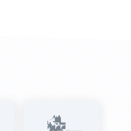
ntine
Jacques Gamelin