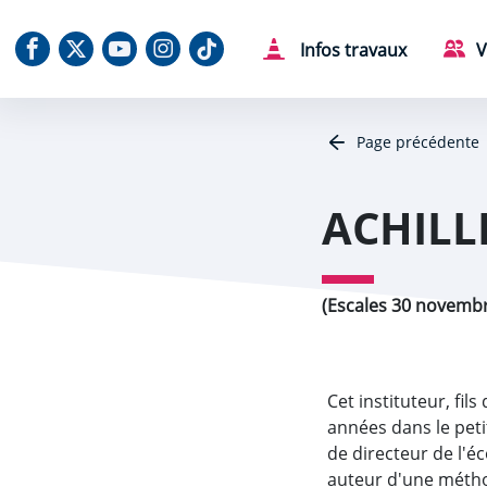
Aller au contenu
Aller au menu
Aller au plan du site
Aller à la recherche
Panneau de gestion des cookies
Notre Facebook
Notre X (Twitter)
Notre chaine Youtube
Notre Instagram
Notre Tiktok
Infos travaux
V
Page précédente
ACHILL
(Escales 30 novembr
Cet instituteur, fi
années dans le peti
de directeur de l'é
auteur d'une méthode