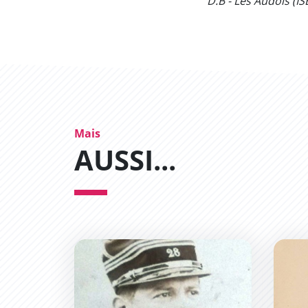
D.B - Les Audois (I
Mais
AUSSI...
Christian Casimir Napoléon Roumens
Paul 