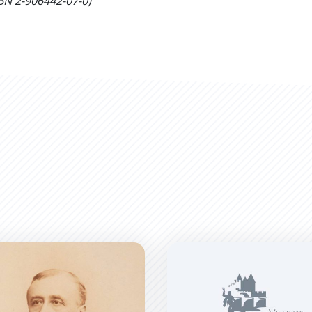
SBN 2-906442-07-0)
Lacombe
Philippe Fabre d&#039;Egla