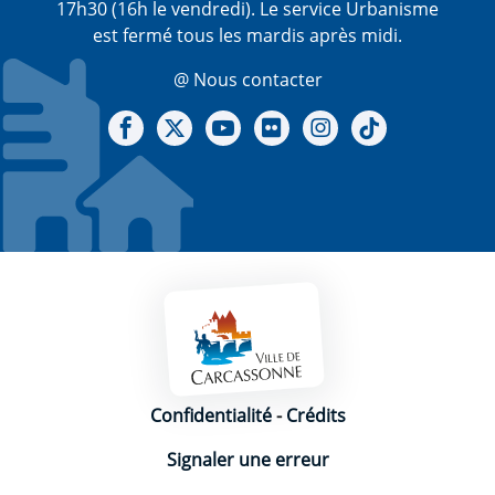
17h30 (16h le vendredi). Le service Urbanisme
est fermé tous les mardis après midi.
@ Nous contacter
Notre Facebook
Notre X - (twitter)
Notre chaine Youtube
Notre Gallerie sur Flickr
Notre Instagram
Notre Tiktok
Mentions légales
Confidentialité
-
Crédits
Signaler une erreur