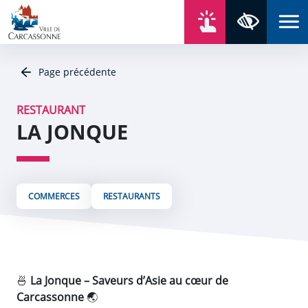
Aller au contenu
Aller au menu
Aller au plan du site
Aller à la recherche
En un click
Panneau de gestion des cookies
Paramètres 
Page précédente
RESTAURANT
LA JONQUE
COMMERCES
RESTAURANTS
🍜
La Jonque – Saveurs d’Asie au cœur de
Carcassonne
🌏