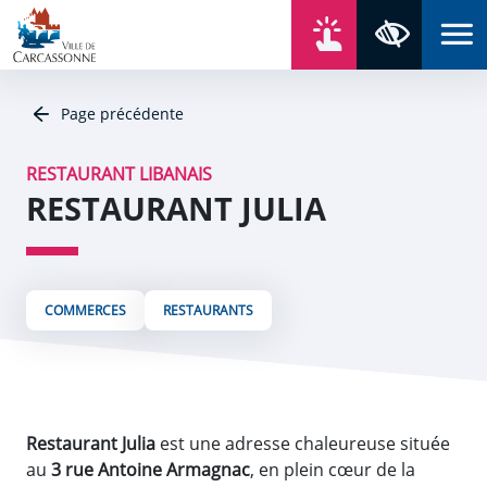
Aller au contenu
Aller au menu
Aller au plan du site
Aller à la recherche
En un click
Panneau de gestion des cookies
Paramètres 
Page précédente
RESTAURANT LIBANAIS
RESTAURANT JULIA
COMMERCES
RESTAURANTS
Restaurant Julia
est une adresse chaleureuse située
au
3 rue Antoine Armagnac
, en plein cœur de la