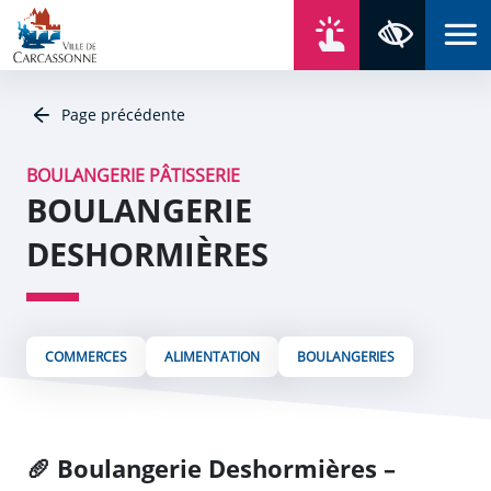
Aller au contenu
Aller au menu
Aller au plan du site
Aller à la recherche
En un click
Panneau de gestion des cookies
Paramètres 
Page précédente
BOULANGERIE PÂTISSERIE
BOULANGERIE
DESHORMIÈRES
COMMERCES
ALIMENTATION
BOULANGERIES
🥖
Boulangerie Deshormières –