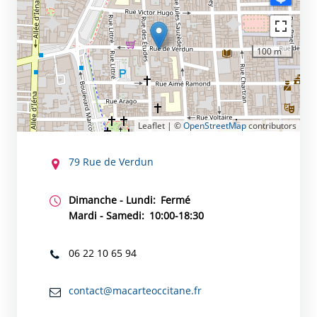
100 m
Leaflet | ©
OpenStreetMap
contributors
CONTACT
79 Rue de Verdun
Dimanche - Lundi:
Fermé
Mardi - Samedi:
10:00-18:30
06 22 10 65 94
contact@macarteoccitane.fr