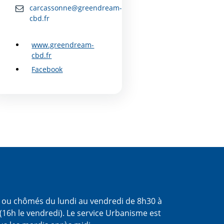
carcassonne@greendream-
cbd.fr
www.greendream-
cbd.fr
Facebook
s ou chômés du lundi au vendredi de 8h30 à
(16h le vendredi). Le service Urbanisme est