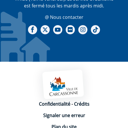
est fermé tous les mardis après midi.
@ Nous contacter
Notre Facebook
Notre X - (twitter)
Notre chaine Youtube
Notre Gallerie sur Flickr
Notre Instagram
Notre Tiktok
Mentions légales
Confidentialité
-
Crédits
Signaler une erreur
Plan du site