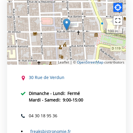
100 m
Leaflet | ©
OpenStreetMap
contributors
CONTACT
30 Rue de Verdun
Dimanche - Lundi:
Fermé
Mardi - Samedi:
9:00-15:00
04 30 18 95 36
freaksbistronomie.fr