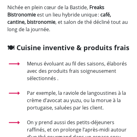
Nichée en plein cœur de la Bastide,
Freaks
Bistronomie
est un lieu hybride unique :
café,
cantine, bistronomie
, et salon de thé décliné tout au
long de la journée.
🍽️
Cuisine inventive & produits frais
Menus évoluant au fil des saisons, élaborés
avec des produits frais soigneusement
sélectionnés
.
Par exemple, la raviole de langoustines à la
crème d’avocat au yuzu, ou la morue à la
portugaise, saluées par les client
.
On y prend aussi des petits-déjeuners
raffinés, et on prolonge l’après-midi autour
d’un thé gourmand dans un espace cosy