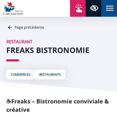
Aller au contenu
Aller au menu
Aller au plan du site
Aller à la recherche
En un click
Panneau de gestion des cookies
Paramètres 
Page précédente
RESTAURANT
FREAKS BISTRONOMIE
COMMERCES
RESTAURANTS
☕
Freaks – Bistronomie conviviale &
créative