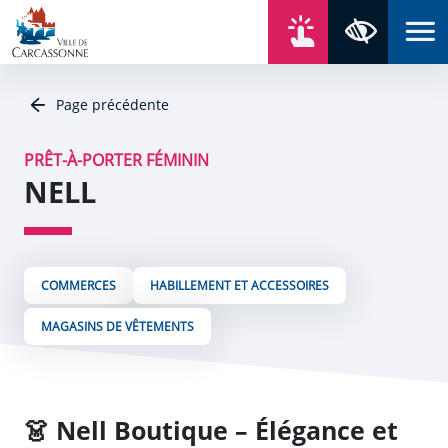
Aller au contenu
Aller au menu
Aller au plan du site
Aller à la recherche
En un click
Panneau de gestion des cookies
Paramètres 
Page précédente
PRÊT-À-PORTER FÉMININ
NELL
COMMERCES
HABILLEMENT ET ACCESSOIRES
MAGASINS DE VÊTEMENTS
👗
Nell Boutique – Élégance et