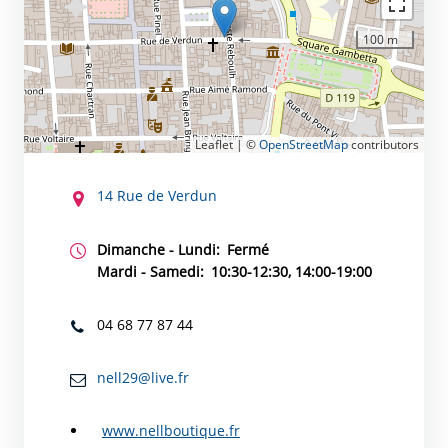
100 m
Leaflet | ©
OpenStreetMap
contributors
CONTACT
14 Rue de Verdun
Dimanche - Lundi:
Fermé
Mardi - Samedi:
10:30-12:30, 14:00-19:00
04 68 77 87 44
nell29@live.fr
www.nellboutique.fr