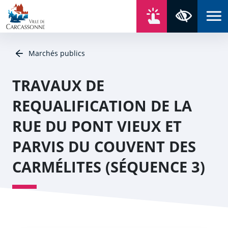
Aller au contenu
Aller au menu
Aller au plan du site
Aller à la recherche
En un click
Panneau de gestion des cookies
Paramètres 
Marchés publics
TRAVAUX DE
REQUALIFICATION DE LA
RUE DU PONT VIEUX ET
PARVIS DU COUVENT DES
CARMÉLITES (SÉQUENCE 3)