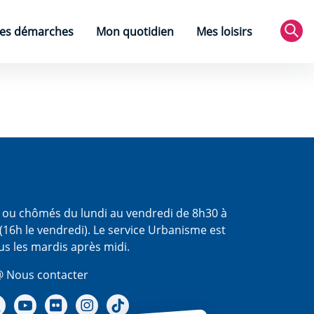
es démarches
Mon quotidien
Mes loisirs
Rec
s ou chômés du lundi au vendredi de 8h30 à
(16h le vendredi). Le service Urbanisme est
us les mardis après midi.
 Nous contacter
re Facebook
Notre X - (twitter)
Notre chaine Youtube
Notre Gallerie sur Flickr
Notre Instagram
Notre Tiktok