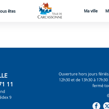
Page d'accueil
Ma ville
M
ous êtes
LLE
Ouverture hors jours férié
12h30 et de 13h30 à 17h30 
71 11
fermé to
ond
@
édex 9
Not