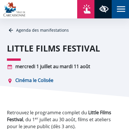
Aller au contenu
Aller au menu
Aller au plan du site
Aller à la recherche
En un click
Panneau de gestion des cookies
Paramètres 
Agenda des manifestations
LITTLE FILMS FESTIVAL
mercredi 1 juillet au mardi 11 août
Cinéma le Colisée
Retrouvez le programme complet du
Little Films
er
Festival
, du 1
juillet au 30 août, films et ateliers
pour le jeune public (dès 3 ans).