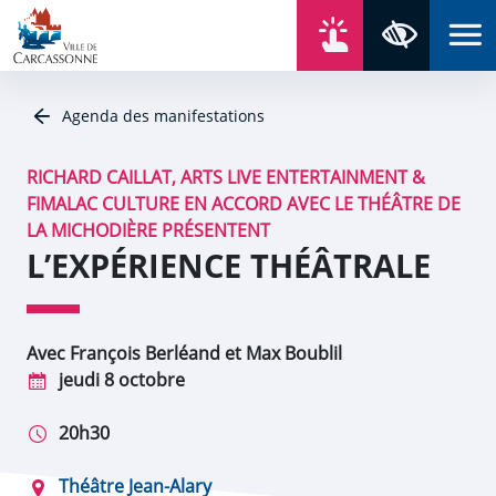
Aller au contenu
Aller au menu
Aller au plan du site
Aller à la recherche
En un click
Panneau de gestion des cookies
Paramètres 
Agenda des manifestations
RICHARD CAILLAT, ARTS LIVE ENTERTAINMENT &
FIMALAC CULTURE EN ACCORD AVEC LE THÉÂTRE DE
LA MICHODIÈRE PRÉSENTENT
L’EXPÉRIENCE THÉÂTRALE
Avec François Berléand et Max Boublil
jeudi 8 octobre
20h30
Théâtre Jean-Alary