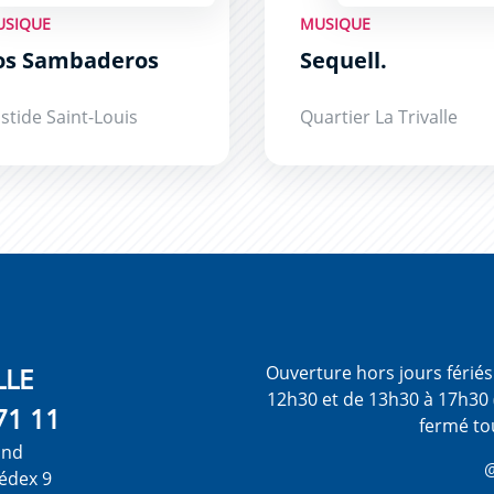
USIQUE
MUSIQUE
os Sambaderos
Sequell.
stide Saint-Louis
Quartier La Trivalle
LLE
Ouverture hors jours férié
12h30 et de 13h30 à 17h30 
71 11
fermé to
ond
@
édex 9