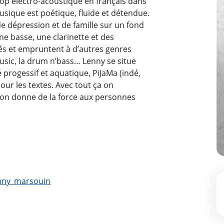
Z
op électro-acoustique en français dans
usique est poétique, fluide et détendue.
, de dépression et de famille sur un fond
ne basse, une clarinette et des
és et empruntent à d’autres genres
sic, la drum n’bass… Lenny se situe
é progessif et aquatique, PiJaMa (indé,
our les textes. Avec tout ça on
, on donne de la force aux personnes
nny_marsouin