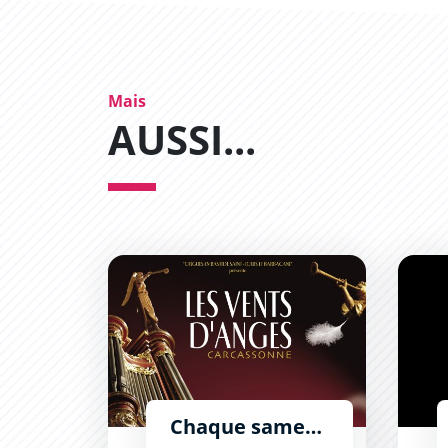
Mais
AUSSI...
Les Vents d&#039;Anges
Los S
Chaque samedi à 11h - du 4 juillet au 29 août