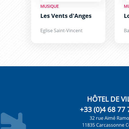
MUSIQUE
M
Les Vents d'Anges
L
Eglise Saint-Vincent
Ba
HÔTEL DE VI
+33 (0)4 68 77 
32 rue Aimé Ram
11835 Carcassonne C