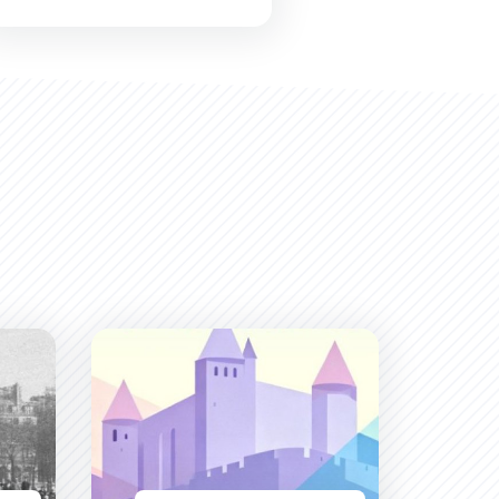
 : Instants de Vies
Salon d&#039;automne 48ème Rencontre des Ar