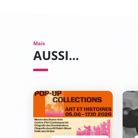
Mais
AUSSI...
«Pop-Up Collections» : un parcours artistiqu
Exposi