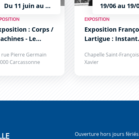
Du 11 juin au 30 septembre. Du mercredi au samedi de 14h à 18h
19/06 au 19/
POSITION
EXPOSITION
xposition : Corps /
Exposition Franço
achines - Le
Lartigue : Instant
ublime Populaire
de Vies
 rue Pierre Germain
Chapelle Saint-François
000 Carcassonne
Xavier
LLE
Ouverture hors jours férié