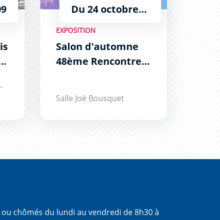
09
Du 24 octobre au 1er novembre. Du lundi au samedi de 10h à 12h et de 14h à 19h le dimanche de 14h à 18h.
EXPOSITION
is
Salon d'automne
s
48ème Rencontre
des Arts Audois
-
Salle Joë Bousquet
s ou chômés du lundi au vendredi de 8h30 à