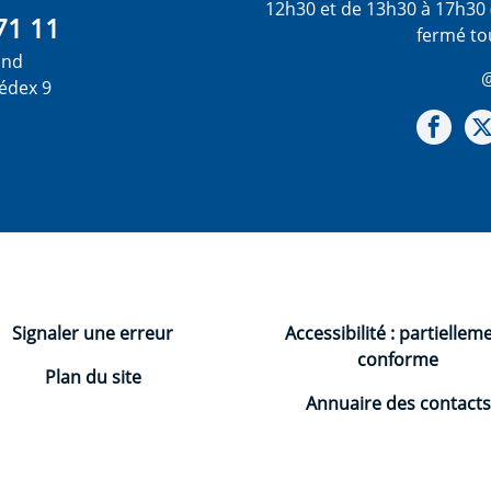
12h30 et de 13h30 à 17h30 
71 11
fermé to
ond
@
édex 9
Not
Signaler une erreur
Accessibilité : partiellem
conforme
Plan du site
Annuaire des contacts