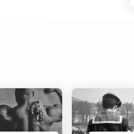
e inédit à Carcassonne en 2026
tion : Corps / Machines - Le Sublime Populaire
Exposition François Lartigue