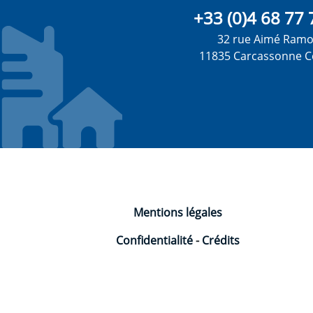
+33 (0)4 68 77 
32 rue Aimé Ram
11835 Carcassonne C
Mentions légales
Confidentialité
-
Crédits