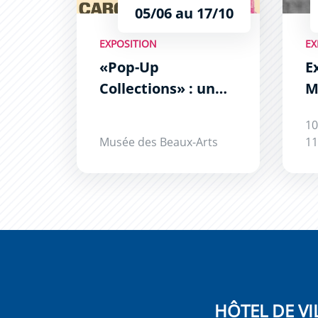
05/06 au 17/10
EXPOSITION
EX
«Pop-Up
E
Collections» : un
M
parcours artistique
S
10
inédit à
Musée des Beaux-Arts
11
Carcassonne en
2026
HÔTEL DE VI