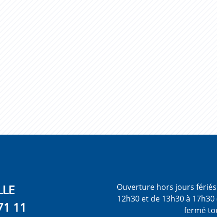
LLE
Ouverture hors jours férié
12h30 et de 13h30 à 17h30 
71 11
fermé to