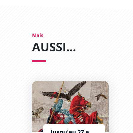
Mais
AUSSI...
Le Tournoi de chevalerie
Jusqu'au 27 août, tous les jours sauf le samedi