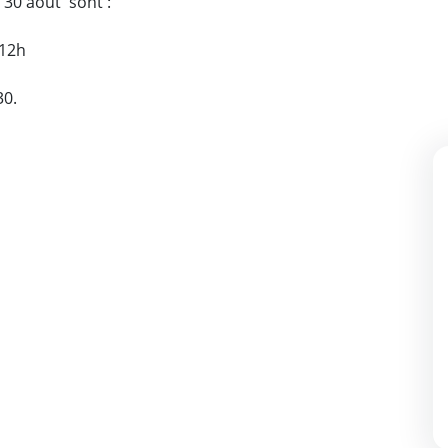
u 30 août sont :
 12h
30.