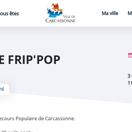
Page d'accueil
Ma ville
M
ous êtes
 FRIP'POP
3
1
ITÉ
Z
ecours Populaire de Carcassonne.