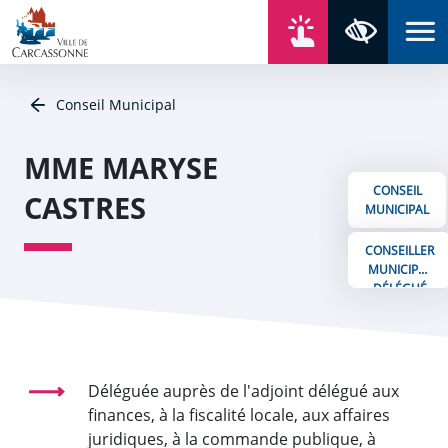
Aller au contenu
Aller au menu
Aller au plan du site
Aller à la recherche
En un click
Panneau de gestion des cookies
Paramètres 
Conseil Municipal
MME MARYSE
CONSEIL
CASTRES
MUNICIPAL
CONSEILLER
MUNICIPAL
DÉLÉGUÉ
Déléguée auprès de l'adjoint délégué aux
finances, à la fiscalité locale, aux affaires
juridiques, à la commande publique, à