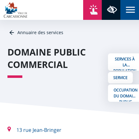
Aller au contenu
Aller au menu
Aller au plan du site
Aller à la recherche
En un click
Panneau de gestion des cookies
Paramètres 
Annuaire des services
DOMAINE PUBLIC
SERVICES À
COMMERCIAL
LA
POPULATION
SERVICE
OCCUPATION
DU DOMAINE
PUBLIC
COMMERCIAL
13 rue Jean-Bringer