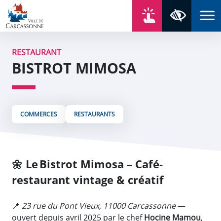
Aller au contenu
Aller au menu
Aller au plan du site
Aller à la recherche
En un click
Panneau de gestion des cookies
Paramètres 
RESTAURANT
BISTROT MIMOSA
COMMERCES
RESTAURANTS
🌼
Le Bistrot Mimosa – Café-
restaurant vintage & créatif
📍
23 rue du Pont Vieux, 11000 Carcassonne
—
ouvert depuis avril 2025 par le chef
Hocine Mamou
,