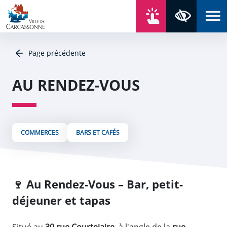
Aller au contenu
Aller au menu
Aller au plan du site
Aller à la recherche
En un click
Panneau de gestion des cookies
Paramètres 
Page précédente
AU RENDEZ-VOUS
COMMERCES
BARS ET CAFÉS
🍷
Au Rendez-Vous – Bar, petit-
déjeuner et tapas
Situé au
30 rue Courtejaire
, à l'angle de la
rue