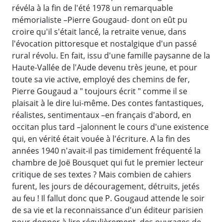
révéla à la fin de l'été 1978 un remarquable
mémorialiste –Pierre Gougaud- dont on eût pu
croire qu'il s'était lancé, la retraite venue, dans
l'évocation pittoresque et nostalgique d'un passé
rural révolu. En fait, issu d'une famille paysanne de la
Haute-Vallée de l'Aude devenu très jeune, et pour
toute sa vie active, employé des chemins de fer,
Pierre Gougaud a " toujours écrit " comme il se
plaisait à le dire lui-même. Des contes fantastiques,
réalistes, sentimentaux –en français d'abord, en
occitan plus tard –jalonnent le cours d'une existence
qui, en vérité était vouée à l'écriture. A la fin des
années 1940 n'avait-il pas timidement fréquenté la
chambre de Joë Bousquet qui fut le premier lecteur
critique de ses textes ? Mais combien de cahiers
furent, les jours de découragement, détruits, jetés
au feu ! Il fallut donc que P. Gougaud attende le soir
de sa vie et la reconnaissance d'un éditeur parisien
pour donner à lire régulièrement, des ouvrages de