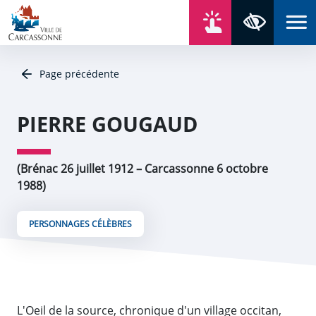
Aller au contenu
Aller au menu
Aller au plan du site
Aller à la recherche
En un click
Panneau de gestion des cookies
Paramètres 
Page précédente
PIERRE GOUGAUD
(Brénac 26 juillet 1912 – Carcassonne 6 octobre
1988)
PERSONNAGES CÉLÈBRES
L'Oeil de la source, chronique d'un village occitan,