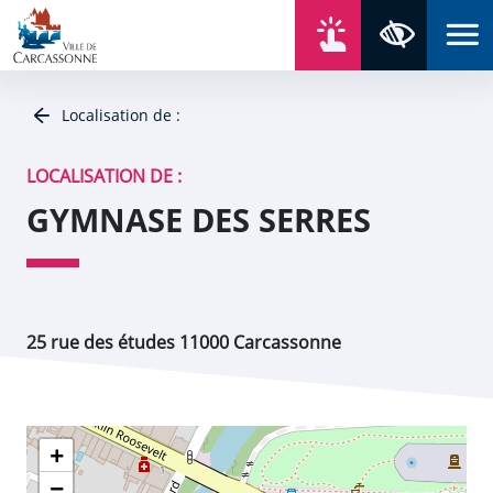
Aller au contenu
Aller au menu
Aller au plan du site
Aller à la recherche
En un click
Panneau de gestion des cookies
Paramètres 
Localisation de :
LOCALISATION DE :
GYMNASE DES SERRES
25 rue des études 11000 Carcassonne
+
−