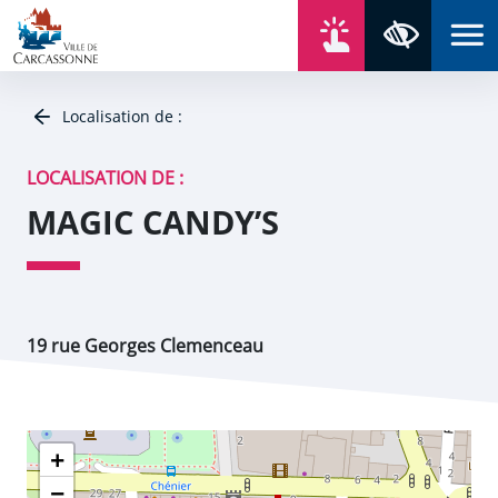
Aller au contenu
Aller au menu
Aller au plan du site
Aller à la recherche
En un click
Panneau de gestion des cookies
Paramètres 
Localisation de :
LOCALISATION DE :
MAGIC CANDY’S
19 rue Georges Clemenceau
+
−