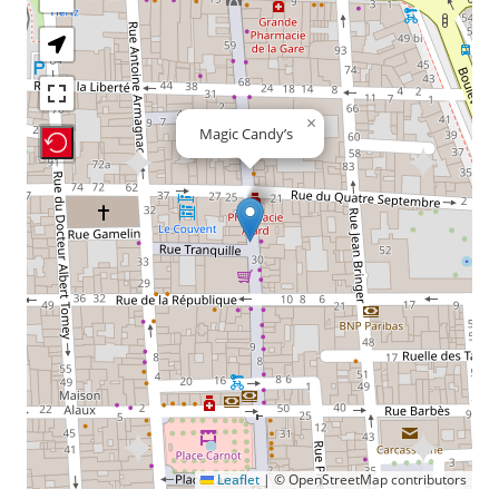
×
Magic Candy’s
Recenter Map
Leaflet
|
© OpenStreetMap contributors