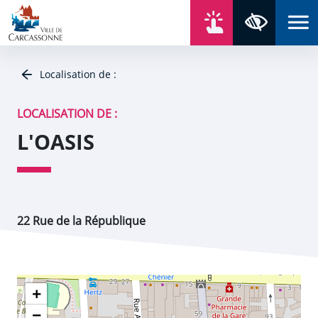
Aller au contenu
Aller au menu
Aller au plan du site
Aller à la recherche
En un click
Panneau de gestion des cookies
Paramètres 
Localisation de :
LOCALISATION DE :
L'OASIS
22 Rue de la République
+
−