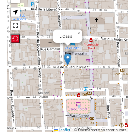
×
L'Oasis
Recenter Map
Leaflet
|
© OpenStreetMap contributors