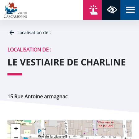
Aller au contenu
Aller au menu
Aller au plan du site
Aller à la recherche
En un click
Panneau de gestion des cookies
Paramètres 
Localisation de :
LOCALISATION DE :
LE VESTIAIRE DE CHARLINE
15 Rue Antoine armagnac
+
−