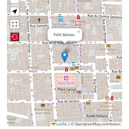
×
Petit Bateau
Recenter Map
Leaflet
|
© OpenStreetMap contributors