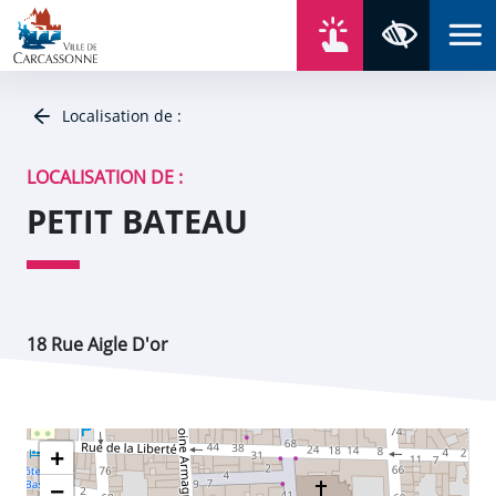
Aller au contenu
Aller au menu
Aller au plan du site
Aller à la recherche
En un click
Panneau de gestion des cookies
Paramètres 
Localisation de :
LOCALISATION DE :
PETIT BATEAU
18 Rue Aigle D'or
+
−