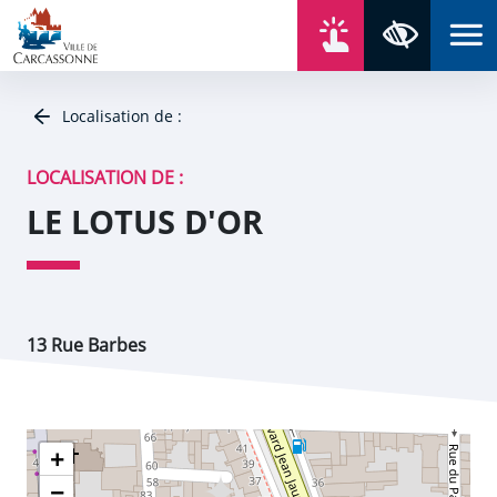
Aller au contenu
Aller au menu
Aller au plan du site
Aller à la recherche
En un click
Panneau de gestion des cookies
Paramètres 
Localisation de :
LOCALISATION DE :
LE LOTUS D'OR
13 Rue Barbes
+
−