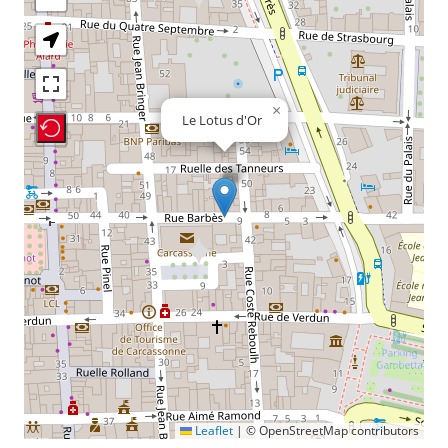
×
Le Lotus d'Or
Recenter Map
Leaflet
|
© OpenStreetMap contributors