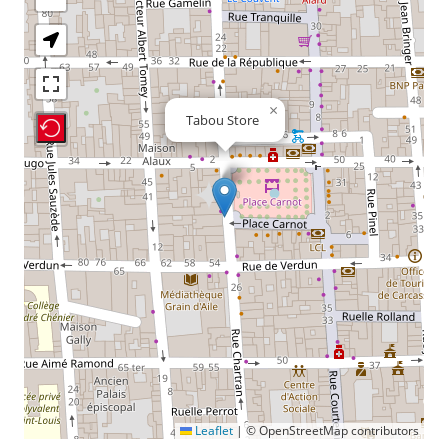
×
Tabou Store
Recenter Map
Leaflet
|
© OpenStreetMap contributors