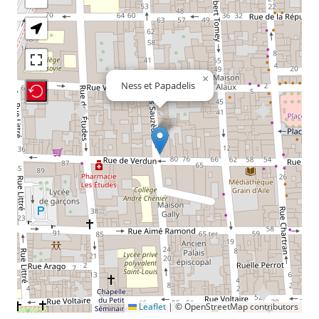
×
Ness et Papadelis
Recenter Map
Leaflet
|
© OpenStreetMap contributors