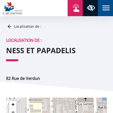
Aller au contenu
Aller au menu
Aller au plan du site
Aller à la recherche
En un click
Panneau de gestion des cookies
Paramètres 
Localisation de :
LOCALISATION DE :
NESS ET PAPADELIS
82 Rue de Verdun
+
−