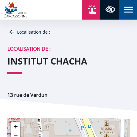
Aller au contenu
Aller au menu
Aller au plan du site
Aller à la recherche
En un click
Panneau de gestion des cookies
Paramètres 
Localisation de :
LOCALISATION DE :
INSTITUT CHACHA
13 rue de Verdun
+
−