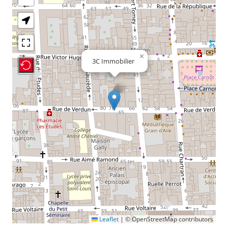
×
3C Immobilier
Recenter Map
Leaflet
|
© OpenStreetMap contributors