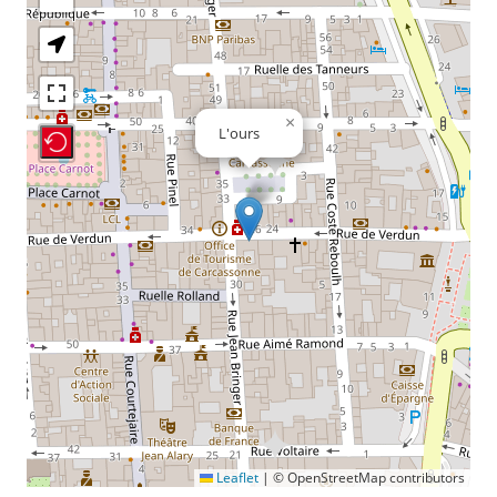
×
L'ours
Recenter Map
Leaflet
|
© OpenStreetMap contributors