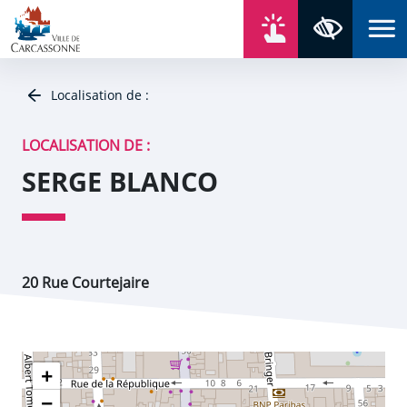
Aller au contenu
Aller au menu
Aller au plan du site
Aller à la recherche
En un click
Panneau de gestion des cookies
Paramètres 
Localisation de :
LOCALISATION DE :
SERGE BLANCO
20 Rue Courtejaire
+
−