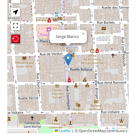
×
Serge Blanco
Recenter Map
Leaflet
|
© OpenStreetMap contributors