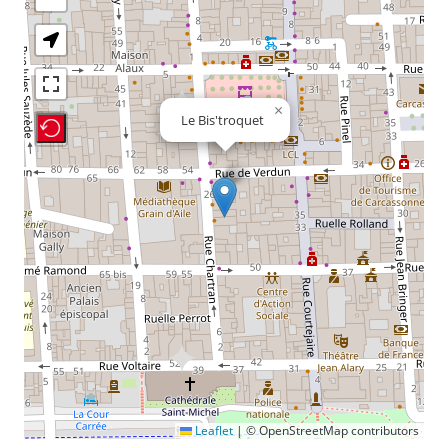
×
Le Bis'troquet
Recenter Map
Leaflet
|
© OpenStreetMap contributors