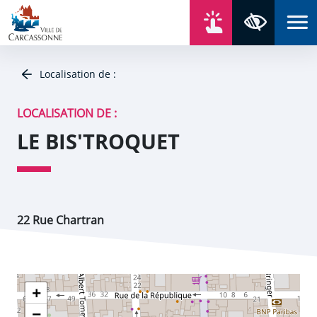
Aller au contenu
Aller au menu
Aller au plan du site
Aller à la recherche
En un click
Panneau de gestion des cookies
Paramètres 
Localisation de :
LOCALISATION DE :
LE BIS'TROQUET
22 Rue Chartran
+
−