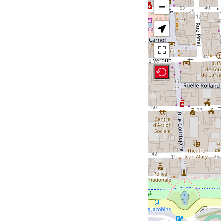
−
Recenter Map