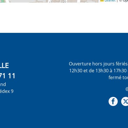
Leaflet
|
© Ope
LLE
Ouverture hors jours férié
12h30 et de 13h30 à 17h30 
71 11
fermé to
ond
@
édex 9
Not