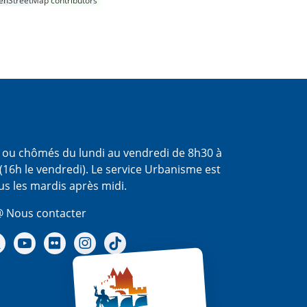
nStreetMap contributors
s ou chômés du lundi au vendredi de 8h30 à
(16h le vendredi). Le service Urbanisme est
us les mardis après midi.
 Nous contacter
re Facebook
Notre X - (twitter)
Notre chaine Youtube
Notre Gallerie sur Flickr
Notre Instagram
Notre Tiktok