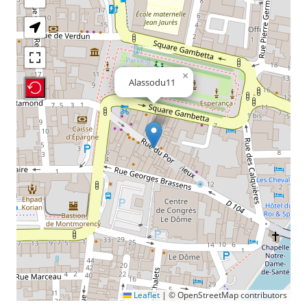
×
Alassodu11
Recenter Map
Leaflet
|
© OpenStreetMap contributors