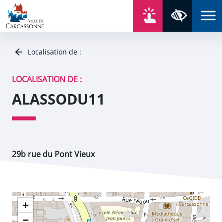
Aller au contenu
Aller au menu
Aller au plan du site
Aller à la recherche
En un click
Panneau de gestion des cookies
Paramètres 
Localisation de :
LOCALISATION DE :
ALASSODU11
29b rue du Pont Vieux
+
−