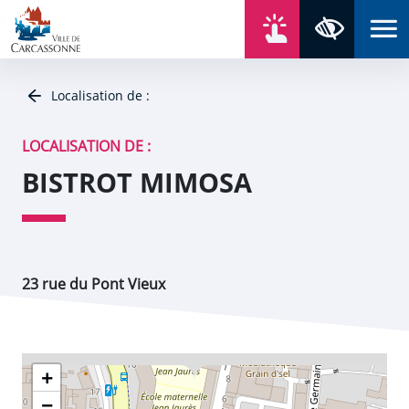
Aller au contenu
Aller au menu
Aller au plan du site
Aller à la recherche
En un click
Panneau de gestion des cookies
Paramètres 
Localisation de :
LOCALISATION DE :
BISTROT MIMOSA
23 rue du Pont Vieux
+
−