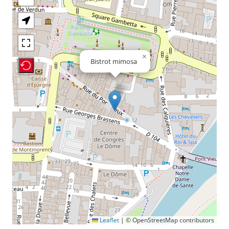
×
Bistrot mimosa
Recenter Map
Leaflet
|
© OpenStreetMap contributors