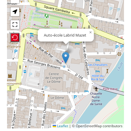
×
Auto-école Labrid Mazet
Recenter Map
Leaflet
|
© OpenStreetMap contributors