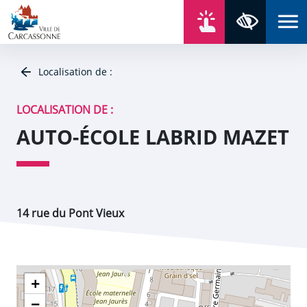
Aller au contenu
Aller au menu
Aller au plan du site
Aller à la recherche
En un click
Panneau de gestion des cookies
Paramètres 
Localisation de :
LOCALISATION DE :
AUTO-ÉCOLE LABRID MAZET
14 rue du Pont Vieux
+
−