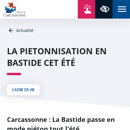
Aller au contenu
Aller au menu
Aller au plan du site
Aller à la recherche
En un click
Panneau de gestion des cookies
Paramètres 
Actualité
LA PIETONNISATION EN
BASTIDE CET ÉTÉ
CADRE DE VIE
Carcassonne : La Bastide passe en
mode piéton tout l'été